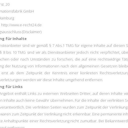
st. 20
imationsfabrik GmbH
Hamburg
 http://www.e-recht24.de
sausschluss (Disclaimer)
g für Inhalte
ensteanbieter sind wir gemäß § 7 Abs.1 TMG für eigene Inhalte auf diesen
§ 8 bis 10 TMG sind wir als Diensteanbieter jedoch nicht verpflichtet, ü
chen oder nach Umständen zu forschen, die auf eine rechtswidrige Tätig
ng der Nutzung von Informationen nach den allgemeinen Gesetzen bleiben
 erst ab dem Zeitpunkt der Kenntnis einer konkreten Rechtsverletzu
verletzungen werden wir diese Inhalte umgehend entfernen.
g für Links
ngebot enthält Links zu externen Webseiten Dritter, auf deren Inhalte wi
 Inhalte auch keine Gewähr übernehmen. Für die Inhalte der verlinkten Seit
verantwortlich. Die verlinkten Seiten wurden zum Zeitpunkt der Verlinkun
 waren zum Zeitpunkt der Verlinkung nicht erkennbar. Eine permanente inhal
te Anhaltspunkte einer Rechtsverletzung nicht zumutbar. Bei Bekanntwerd
nd entfernen.