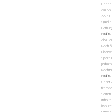
Donner
c/o An
22763 
Quelle:
Haftung
Haftun
Als Di
Nach §
überwa
Sperru
jedoch
Rechts
Haftun
Unser A
fremden
Seiten 
Inhalte
konkre
umgehe