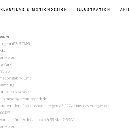
RKLÄRFILME & MOTIONDESIGN
ILLUSTRATION
ANI
ssum
n gemäß § 5 TMG:
kt:
er Meier
re Park
st. 20
imationsfabrik GmbH
Hamburg
on
0173 5347457
jp.meier@creaturepark.de
steuer-Identifikationsnummer gemäß §27 a Umsatzsteuergesetz:
/00427
ortlich für den Inhalt nach § 55 Abs. 2 RStV:
er Meier