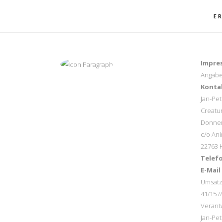
E
Impre
Angabe
Konta
Jan-Pet
Creatu
Donner
c/o An
22763 
Telef
E-Mail
Umsatz
41/157
Verantw
Jan-Pet