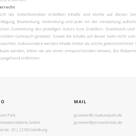
errecht
rch die Seitenbetreiber erstellten Inhalte und Werke auf diesen Se
lfältigung, Bearbeitung, Verbreitung und jede Art der Verwertung auß
tlichen Zustimmung des jeweiligen Autors bzw. Erstellers. Downloads und 
ziellen Gebrauch gestattet. Soweit die Inhalte auf dieser Seite nicht vo
 beachtet. Insbesondere werden Inhalte Dritter als solche gekennzeichnet.
ksam werden, bitten wir um einen entsprechenden Hinweis. Bei Bekannt
e umgehend entfernen.
RO
MAIL
ture Park
jp.meier@creaturepark.de
Animationsfabrik GmbH
jp.meier@presentorials.de
erstr. 20 | 22763 Hamburg