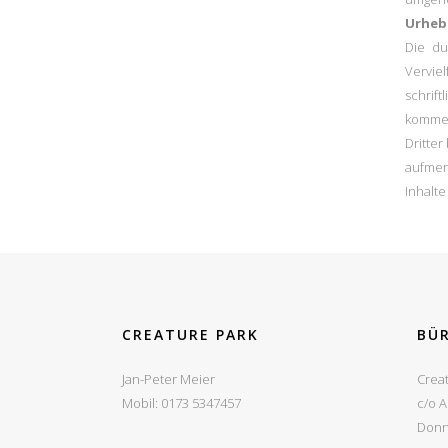
Urheb
Die du
Vervie
schrif
kommer
Dritter
aufmer
Inhalt
CREATURE PARK
BÜ
Jan-Peter Meier
Crea
Mobil: 0173 5347457
c/o 
Donn