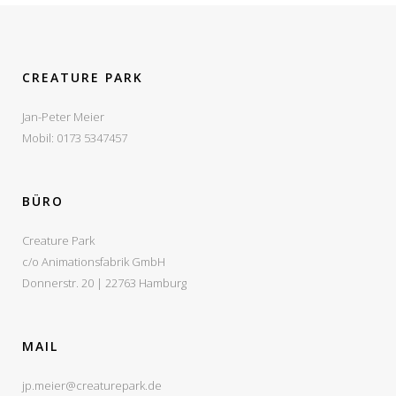
CREATURE PARK
Jan-Peter Meier
Mobil: 0173 5347457
BÜRO
Creature Park
c/o Animationsfabrik GmbH
Donnerstr. 20 | 22763 Hamburg
MAIL
jp.meier@creaturepark.de