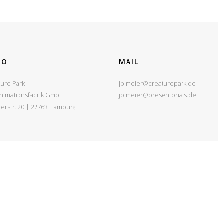
RO
MAIL
ture Park
jp.meier@creaturepark.de
Animationsfabrik GmbH
jp.meier@presentorials.de
erstr. 20 | 22763 Hamburg