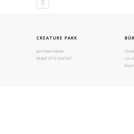
CREATURE PARK
BÜ
Jan-Peter Meier
Crea
Mobil: 0173 5347457
c/o 
Donn