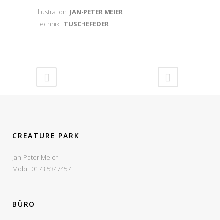
Illustration
JAN-PETER MEIER
Technik
TUSCHEFEDER
CREATURE PARK
Jan-Peter Meier
Mobil: 0173 5347457
BÜRO