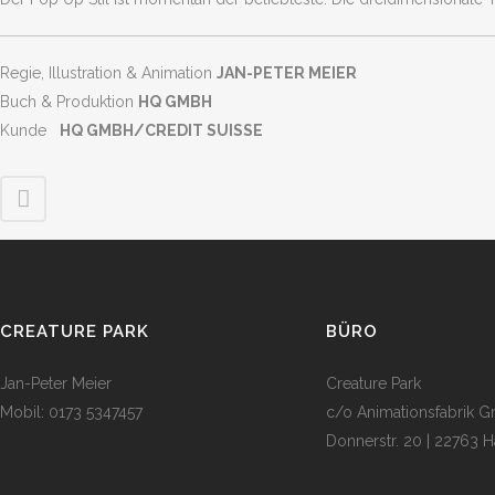
Regie, Illustration & Animation
JAN-PETER MEIER
Buch & Produktion
HQ GMBH
Kunde
HQ GMBH/CREDIT SUISSE
CREATURE PARK
BÜRO
Jan-Peter Meier
Creature Park
Mobil: 0173 5347457
c/o Animationsfabrik 
Donnerstr. 20 | 22763