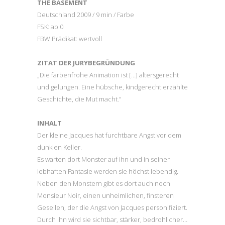
THE BASEMENT
Deutschland 2009 / 9 min / Farbe
FSK: ab 0
FBW Prädikat: wertvoll
ZITAT DER JURYBEGRÜNDUNG
„Die farbenfrohe Animation ist […] altersgerecht
und gelungen. Eine hübsche, kindgerecht erzählte
Geschichte, die Mut macht.“
INHALT
Der kleine Jacques hat furchtbare Angst vor dem
dunklen Keller.
Es warten dort Monster auf ihn und in seiner
lebhaften Fantasie werden sie höchst lebendig.
Neben den Monstern gibt es dort auch noch
Monsieur Noir, einen unheimlichen, finsteren
Gesellen, der die Angst von Jacques personifiziert.
Durch ihn wird sie sichtbar, stärker, bedrohlicher…